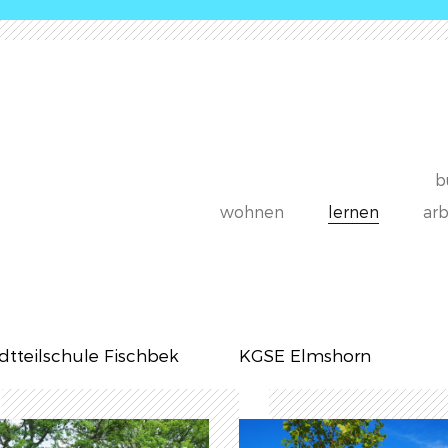
b
wohnen
lernen
ar
dtteilschule Fischbek
KGSE Elmshorn