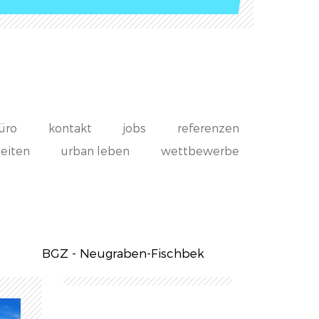
üro
kontakt
jobs
referenzen
beiten
urban leben
wettbewerbe
BGZ - Neugraben-Fischbek